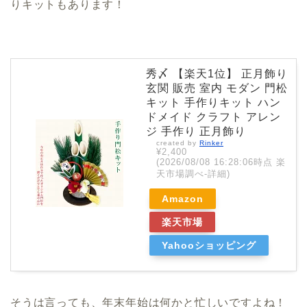
りキットもあります！
秀〆 【楽天1位】 正月飾り
玄関 販売 室内 モダン 門松
キット 手作りキット ハン
ドメイド クラフト アレン
ジ 手作り 正月飾り
created by
Rinker
¥2,400
(2026/08/08 16:28:06時点 楽
天市場調べ-
詳細)
Amazon
楽天市場
Yahooショッピング
そうは言っても、年末年始は何かと忙しいですよね！