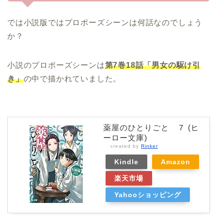
では小説版ではプロポーズシーンは何話なのでしょう
か？
小説のプロポーズシーンは
第7巻18話「男女の駆け引
き」
の中で描かれていました。
薬屋のひとりごと ７ (ヒ
ーロー文庫)
created by
Rinker
Kindle
Amazon
楽天市場
Yahooショッピング