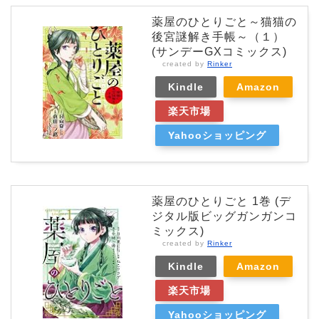
薬屋のひとりごと～猫猫の
後宮謎解き手帳～（１）
(サンデーGXコミックス)
created by
Rinker
Kindle
Amazon
楽天市場
Yahooショッピング
薬屋のひとりごと 1巻 (デ
ジタル版ビッグガンガンコ
ミックス)
created by
Rinker
Kindle
Amazon
楽天市場
Yahooショッピング