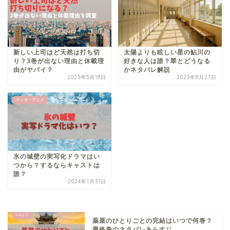
新しい上司はど天然は打ち切
太陽よりも眩しい星の鮎川の
り？3巻が出ない理由と休載理
好きな人は誰？翠とどうなる
由がヤバイ？
かネタバレ解説
2023年5月19日
2025年8月27日
マンガ・アニメ
氷の城壁の実写化ドラマはい
つから？するならキャストは
誰？
2024年1月31日
薬屋のひとりごとの完結はいつで何巻？
最終巻のネタバレあらすじ