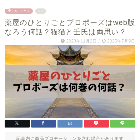
マンガ・アニメ
PR
薬屋のひとりごとプロポーズはweb版
なろう何話？猫猫と壬氏は両思い？
2023年11月2日
/
2025年7月9日
記事内に商品プロモーションを含む場合があります