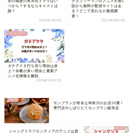
氷の城壁の実写化ドラマはい
チェンソーマンのアニメが第1
つから？するならキャストは
話から無料の配信サイトはあ
誰？
る？どこで見れるか徹底調
査！
2024年1月31日
2022年10月11日
マンガ・アニメ
ガチアクタ打ち切り理由は炎
上？休載が多い理由と最新ア
ニメ化情報を解説
2024年12月27日
モンブランが有名な神奈川のお店10選！
専門店やしぼりたてモンブラン販売店
シャングリラフロンティアのアニメは原