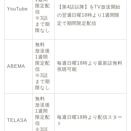
限定配
【第4話以降】をTV放送開始
YouTube
信
の翌週日曜18時より1週間限
※3話
定で期間限定配信
まで期
限なし
無料
放送後
1週間
限定配
毎週日曜18時より最新話無料
ABEMA
信
視聴可能
※3話
まで期
限なし
無料
放送後
1週間
限定配
毎週日曜18時より配信スター
TELASA
信
ト
※3話