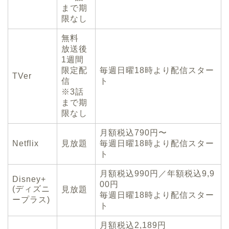
まで期
限なし
無料
放送後
1週間
限定配
毎週日曜18時より配信スター
TVer
信
ト
※3話
まで期
限なし
月額税込790円〜
Netflix
見放題
毎週日曜18時より配信スター
ト
月額税込990円／年額税込9,9
Disney+
00円
(ディズニ
見放題
毎週日曜18時より配信スター
ープラス)
ト
月額税込2,189円