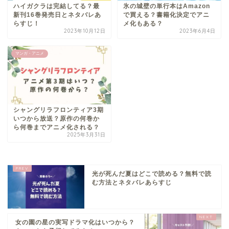
ハイガクラは完結してる？最
氷の城壁の単行本はAmazon
新刊16巻発売日とネタバレあ
で買える？書籍化決定でアニ
らすじ！
メ化もある？
2023年10月12日
2023年6月4日
マンガ・アニメ
シャングリラフロンティア3期
いつから放送？原作の何巻か
ら何巻までアニメ化される？
2025年3月31日
光が死んだ夏はどこで読める？無料で読
む方法とネタバレあらすじ
女の園の星の実写ドラマ化はいつから？