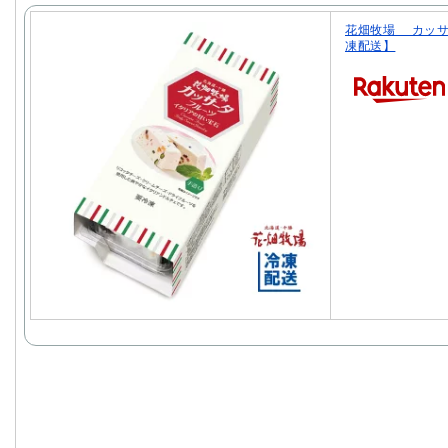
花畑牧場 カッサ
凍配送】