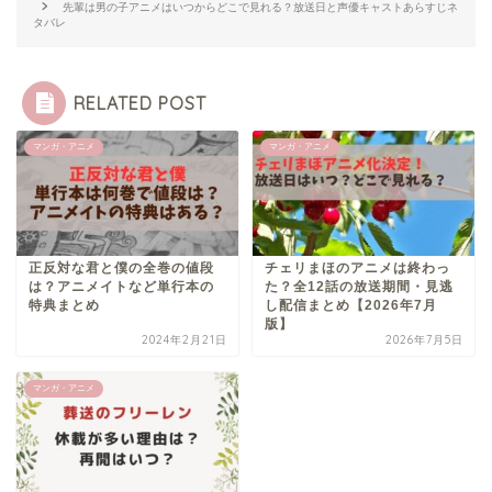
先輩は男の子アニメはいつからどこで見れる？放送日と声優キャストあらすじネ
タバレ
RELATED POST
マンガ・アニメ
マンガ・アニメ
正反対な君と僕の全巻の値段
チェリまほのアニメは終わっ
は？アニメイトなど単行本の
た？全12話の放送期間・見逃
特典まとめ
し配信まとめ【2026年7月
版】
2024年2月21日
2026年7月5日
マンガ・アニメ