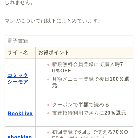
しれません。
マンガについては以下にまとめています。
電子書籍
サイト名
お得ポイント
新規無料会員登録にて購入時
7
0％OFF
コミック
月額メニュー登録で後日
100％還
シーモア
元
クーポンで
半額
で読める
友達招待利用でさらに
20％還元
BookLive
初回登録で6回まで使える
70％O
ebookjap