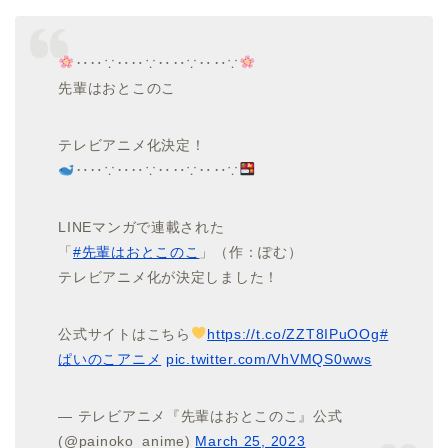
‥‥∵‥‥∵‥‥∵‥‥∵
先輩はおとこのこ
テレビアニメ化決定！
‥‥∵‥‥∵‥‥∵‥‥∵
LINEマンガで連載された
「
#先輩はおとこのこ
」（作：ぽむ）
テレビアニメ化が決定しました！
公式サイトはこちら
https://t.co/ZZT8IPuOOg
#
ぱいのこアニメ
pic.twitter.com/VhVMQS0wws
— テレビアニメ『先輩はおとこのこ』公式
(@painoko_anime)
March 25, 2023