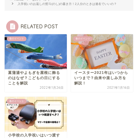
入学祝いのお返しの熨斗(のし)の書き方！2人分のときは連名でいいの？
RELATED POST
春のイベント
春のイベント
菖蒲湯やよもぎを屋根に飾る
イースター2021年はいつから
のはなぜ？こどもの日にする
いつまで？由来や楽しみ方を
ことを解説
解説！
2022年1月26日
2021年1月16日
春のイベント
小学校の入学祝いはいつ渡す