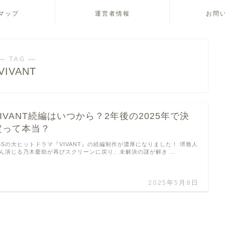
マップ
運営者情報
お問
― TAG ―
VIVANT
VIVANT続編はいつから？2年後の2025年で決
定って本当？
BSの大ヒットドラマ『VIVANT』の続編制作が濃厚になりました！ 堺雅人
ん演じる乃木憂助が再びスクリーンに戻り、未解決の謎が解き …
2025年5月8日