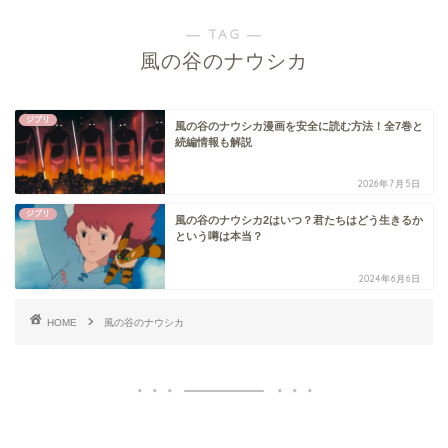
― TAG ―
風の谷のナウシカ
ジブリ
風の谷のナウシカ漫画を安全に読む方法！全7巻と
続編情報も解説
2026年7月5日
ジブリ
風の谷のナウシカ2はいつ？君たちはどう生きるか
という噂は本当？
2024年6月6日
HOME
風の谷のナウシカ