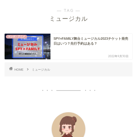
― TAG ―
ミュージカル
マンガ・アニメ
SPY×FAMILY舞台ミュージカル2023チケット発売
日はいつ？先行予約はある？
2022年9月30日
HOME
ミュージカル