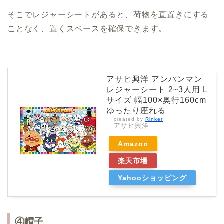
そこでレジャーシートがあると、荷物を直置きにする
ことなく、置くスペースを確保できます。
アサヒ興洋 アンパンマン
レジャーシート 2~3人用 L
サイズ 幅100×奥行160cm
ゆったり座れる
created by
Rinker
アサヒ興洋
Amazon
楽天市場
Yahooショッピング
④帽子