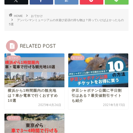
HOME
おでかけ
アンパンマンミュージアムの水遊び必須の持ち物は？持っていけばよかったもの
5選
RELATED POST
おでかけ
おでかけ
横浜から1時間圏内の観光地
伊豆シャボテン公園に平日割
は？車か電車で行くおすすめ
引はある？最安値割引サイト
10選
も紹介
2025年4月26日
2021年5月13日
おでかけ